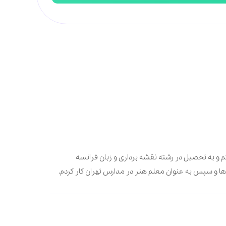
کی‌هایم درکتابخانه کانون پرورش سمنان گذشت. سال ۱۳۵۵ به دانشگاه تهران رفتم و به تحصیل در رشته نقشه برداری و زبان فرانسه