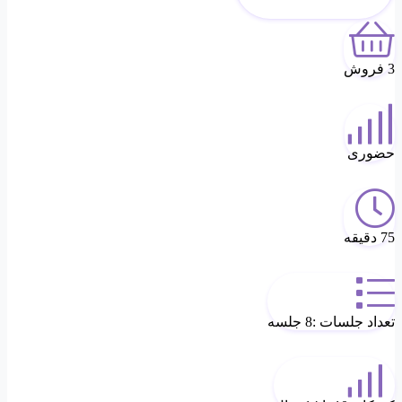
3 فروش
حضوری
75 دقیقه
تعداد جلسات :8 جلسه