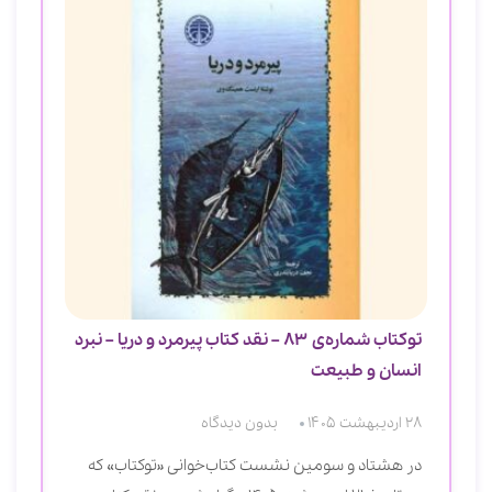
و
توکتاب شماره‌ی 83 – نقد کتاب پیرمرد و دریا – نبرد
انسان و طبیعت
مث
28 اردیبهشت 1405
بدون دیدگاه
18 دی 1403
در هشتاد و سومین نشست کتاب‌خوانی «توکتاب» که
نق