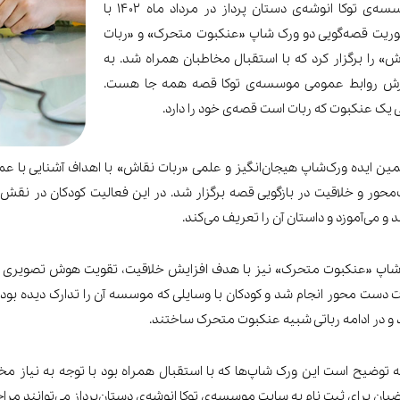
موسسه‌ی توکا انوشه‌ی دستان پرداز در مرداد ماه 1402 با
ریت قصه‌گویی دو ورک شاپ «عنکبوت متحرک» و «ربات
ش» را برگزار کرد که با استقبال مخاطبان همراه شد. به
رش روابط عمومی موسسه‌ی توکا قصه همه جا هست.
 یک عنکبوت که ربات است قصه‌ی خود را دارد.
ین ایده ورک‌شاپ هیجان‌انگیز و علمی «ربات نقاش» با اهداف آشنایی با عم
حور و خلاقیت در بازگویی قصه برگزار شد. در این فعالیت کودکان در نق
د و می‌آموزد و داستان آن را تعریف می‌کند.
اپ «عنکبوت متحرک» نیز با هدف افزایش خلاقیت، تقویت هوش تصویری و ف
 دست محور انجام شد و کودکان با وسایلی که موسسه آن را تدارک دیده بو
 و در ادامه رباتی شبیه عنکبوت متحرک ساختند.
به توضیح است این ورک شاپ‌ها که با استقبال همراه بود با توجه به نیاز م
یان برای ثبت نام به سایت موسسه‌ی توکا انوشه‌ی دستان‌پرداز می‌توانند مراج