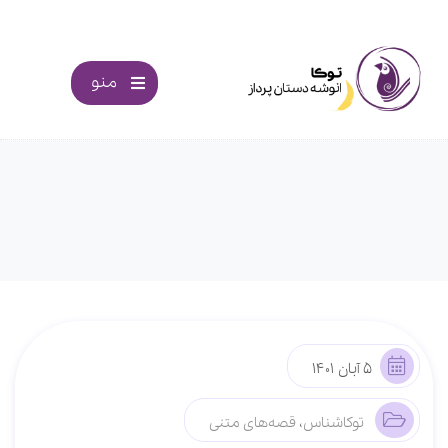
منو
5 آبان 1401
توکاشناس
،
قصه‌های متنی