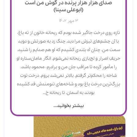
صدای هزار هزار پرنده در گوش من است
(ابوعلی سینا)
3 مهر 1402
تازه روی درخت جاگیر شده بودم که ریحانه خاتون از ته باغ،
با آن چشم‌های تیزش مرا دید. چنگ زد به صورتش و دوید
سمت من. چنان آه بلندی کشیدم که او هم صدایم را شنید.
حریفِ اصرار و لج‌بازی ریحانه نمی‌شوم. انگار مامان‌ستاره او
را مأمور کرده تا مراقب جان من و برادرم، محمود باشد.
شاخه را محکم‌تر گرفتم. بالاتر نمی‌شد بروم. درخت توت
بزرگ‌ترین درخت باغ بود و شاخه‌های تنومندش قد کشیده
بودند به آسمان. تا ریحانه خ...
بیشتر بخوانید...