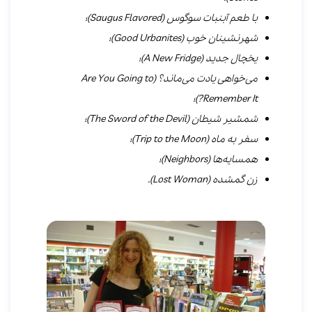
با طعم آبنبات سوگوس (
Saugus Flavored
)؛
شهرنشینان خوب
(
Good Urbanites
)؛
یخچال جدید (
A New Fridge
)؛
می‌خواهی یادت می‌ماند؟ (
Are You Going to
Remember It?
)؛
شمشیر شیطان (
The Sword of the Devil
)؛
سفر به ماه (
Trip to the Moon
)؛
همسایه‌ها (
Neighbors
)؛
زن گمشده (
Lost Woman
).