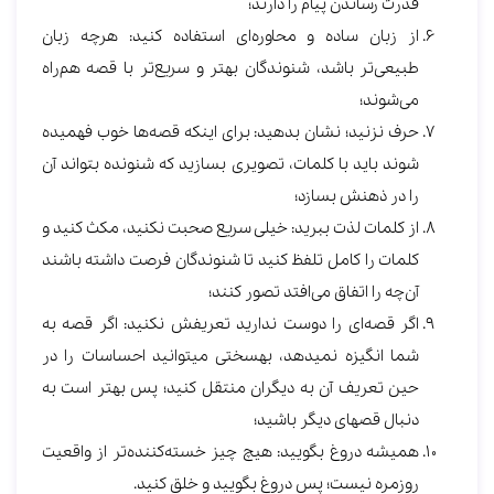
قدرت رساندن پیام را دارند؛
از زبان ساده و محاوره‌ای استفاده کنید: هرچه زبان
طبیعی‌تر باشد، شنوندگان بهتر و سریع‌تر با قصه هم‌راه
می‌شوند؛
حرف نزنید؛ نشان بدهید: برای این‎که قصه‌ها خوب فهمیده
شوند باید با کلمات، تصویری بسازید که شنونده بتواند آن
را در ذهنش بسازد؛
از کلمات لذت ببرید: خیلی سریع صحبت نکنید، مکث کنید و
کلمات را کامل تلفظ کنید تا شنوندگان فرصت داشته باشند
آن‌چه را اتفاق می‌افتد تصور کنند؛
اگر قصه‌ای را دوست ندارید تعریفش نکنید: اگر قصه به
شما انگیزه نمی‎دهد، به‎سختی می‎توانید احساسات را در
حین تعریف آن به دیگران منتقل کنید؛ پس بهتر است به
دنبال قصه‎ای دیگر باشید؛
همیشه دروغ بگویید: هیچ چیز خسته‌کننده‌تر از واقعیت
روزمره نیست؛ پس دروغ بگویید و خلق کنید.